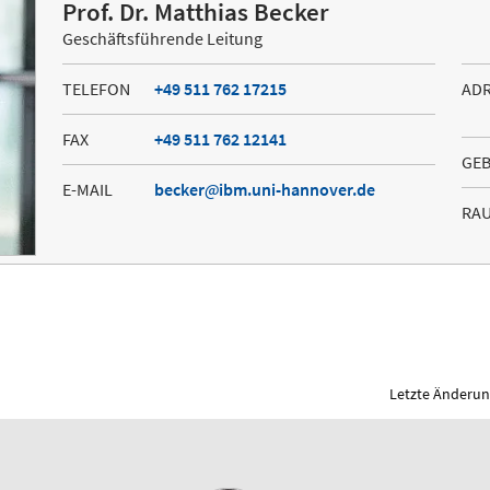
Prof. Dr. Matthias Becker
Geschäftsführende Leitung
TELEFON
+49 511 762 17215
AD
FAX
+49 511 762 12141
GE
E-MAIL
becker
ibm.uni-hannover.de
RA
Letzte Änderung