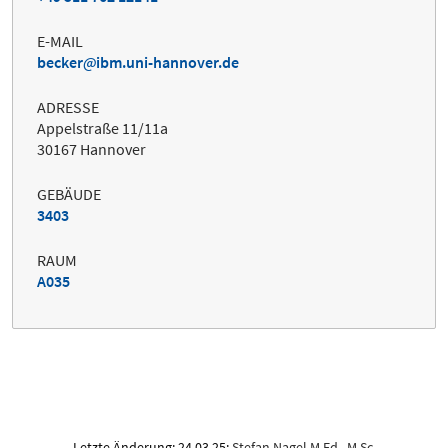
E-MAIL
becker
ibm.uni-hannover.de
ADRESSE
Appelstraße 11/11a
30167 Hannover
GEBÄUDE
3403
RAUM
A035
Letzte Änderung: 24.03.25;
Stefan Nagel M.Ed., M.Sc.