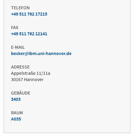
TELEFON
+49 511 762 17215
FAX
+49 511 762 12141
E-MAIL
becker
ibm.uni-hannover.de
ADRESSE
Appelstraße 11/11a
30167 Hannover
GEBÄUDE
3403
RAUM
A035